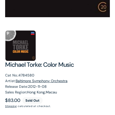
Michael Torke: Color Music
Cat No.:
4784580
Artist:
Baltimore Symphony Orchestra
Release Date:
2012-11-08
Sales Region:
Hong Kong,Macau
Regular
$83.00
Sold Out
price
Shipping
calculated at checkout.