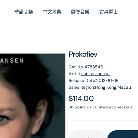
華語音樂
中文經典
國際音樂
古典爵士
Prokofiev
Cat No.:
4783546
Artist:
Janine Jansen
Release Date:
2012-10-18
Sales Region:
Hong Kong,Macau
Regular
$114.00
price
Shipping
calculated at checkout.
en
dia