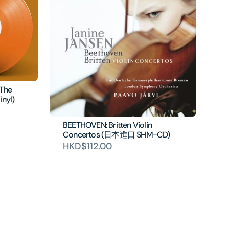
(The
inyl)
BEETHOVEN: Britten Violin
Concertos (日本進口 SHM-CD)
HKD$112.00