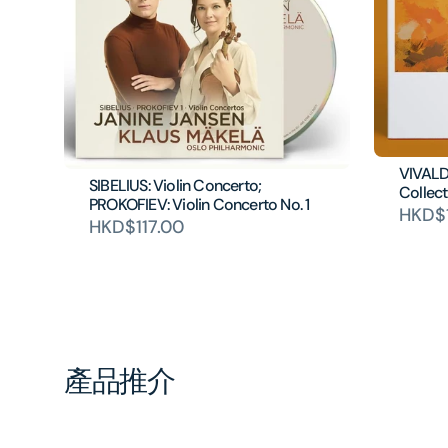
VIVALDI
SIBELIUS: Violin Concerto;
Collect
PROKOFIEV: Violin Concerto No. 1
HKD$
HKD$117.00
產品推介