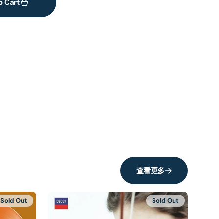
o Cart
查看更多
Sold Out
Sold Out