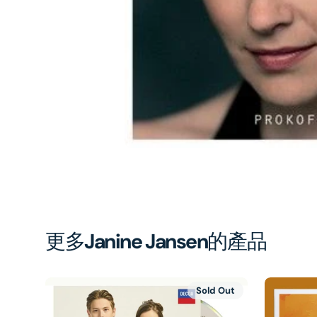
1
in
gal
vi
更多
Janine Jansen
的產品
Sold Out