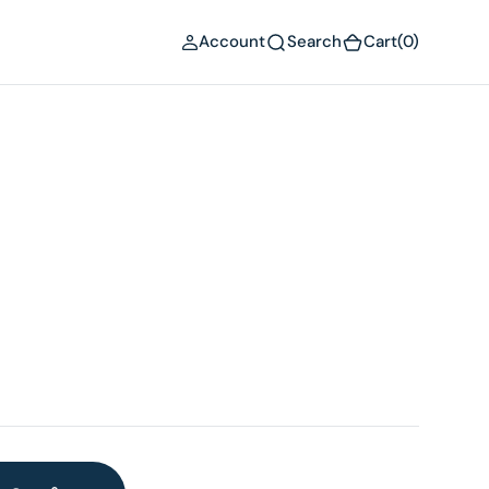
(0)
Account
Search
Cart
(0)