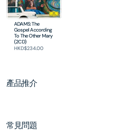
ADAMS: The
Gospel According
To The Other Mary
(2CD)
HKD$234.00
產品推介
常見問題