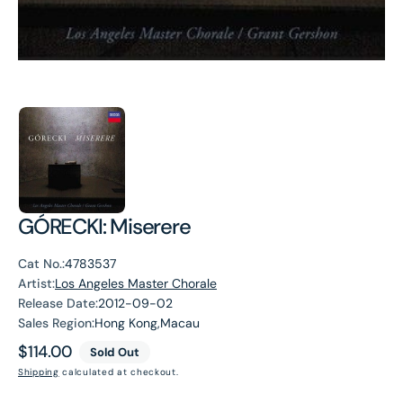
GÓRECKI: Miserere
Cat No.:
4783537
Artist:
Los Angeles Master Chorale
Release Date:
2012-09-02
Sales Region:
Hong Kong,Macau
Regular
$114.00
Sold Out
price
Shipping
calculated at checkout.