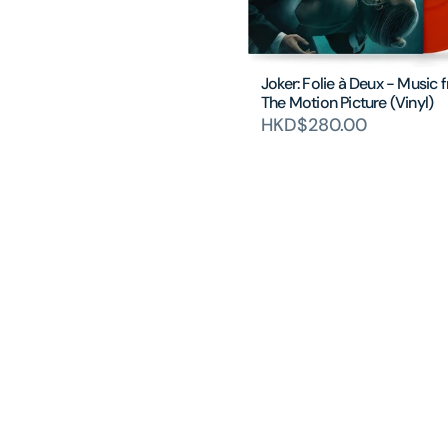
Joker: Folie à Deux - Music 
The Motion Picture (Vinyl)
HKD$280.00