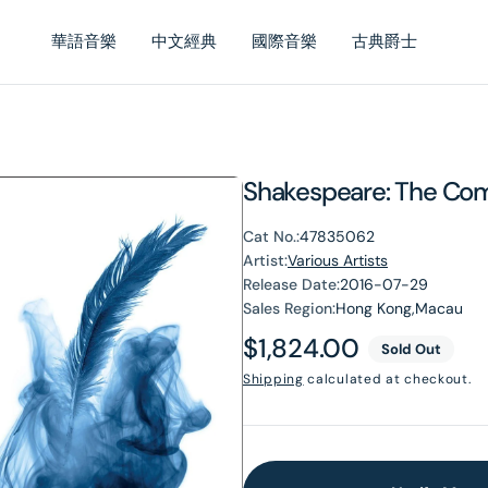
華語音樂
中文經典
國際音樂
古典爵士
Shakespeare: The Com
Cat No.:
47835062
Artist:
Various Artists
Release Date:
2016-07-29
Sales Region:
Hong Kong,Macau
Regular
$1,824.00
Sold Out
price
Shipping
calculated at checkout.
en
dia