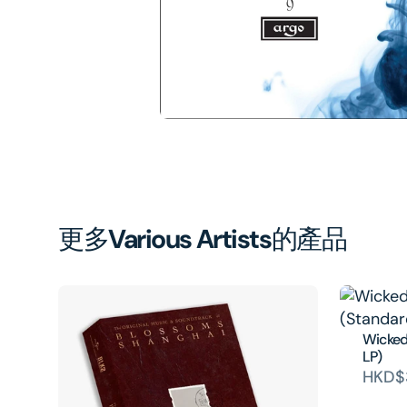
in
gal
vi
更多
Various Artists
的產品
Wicked
LP)
HKD$