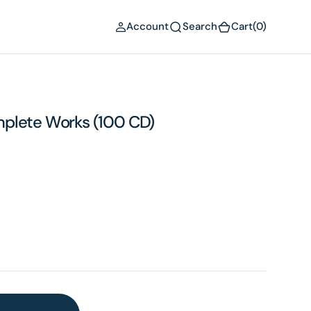
(0)
Account
Search
Cart
(0)
plete Works (100 CD)