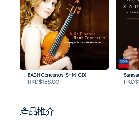
BACH Concertos (SHM-CD)
Sarasa
HKD$158.00
HKD$1
產品推介