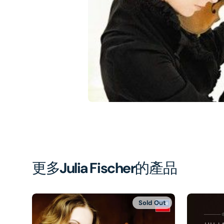
1
in
gal
vi
更多
Julia Fischer
的產品
Sold Out