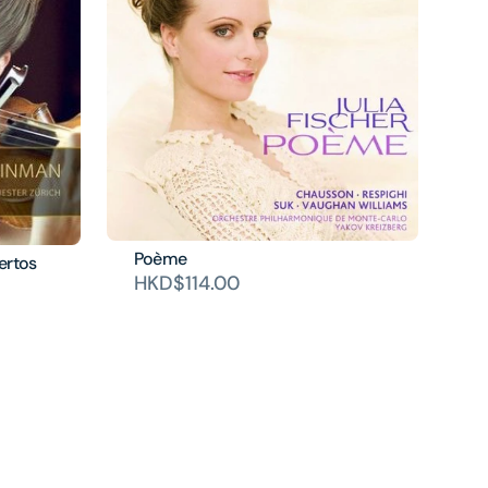
Poème
ertos
HKD$114.00