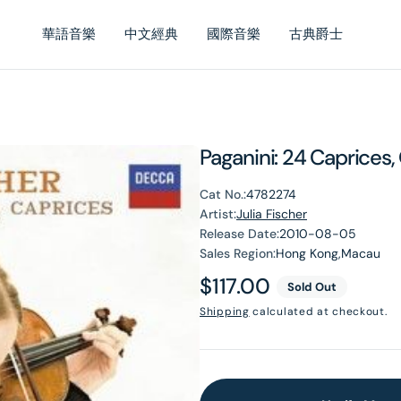
華語音樂
中文經典
國際音樂
古典爵士
Paganini: 24 Caprices, 
Cat No.:
4782274
Artist:
Julia Fischer
Release Date:
2010-08-05
Sales Region:
Hong Kong,Macau
Regular
$117.00
Sold Out
price
Shipping
calculated at checkout.
en
dia