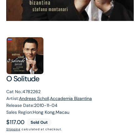
O Solitude
Cat No.:
4782262
Artist:
Andreas Scholl,Accademia Bizantina
Release Date:
2010-11-04
Sales Region:
Hong Kong,Macau
Regular
$117.00
Sold Out
price
Shipping
calculated at checkout.