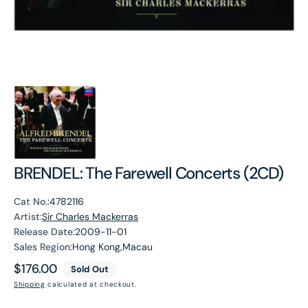
BRENDEL: The Farewell Concerts (2CD)
Cat No.:
4782116
Artist:
Sir Charles Mackerras
Release Date:
2009-11-01
Sales Region:
Hong Kong,Macau
Regular
$176.00
Sold Out
price
Shipping
calculated at checkout.