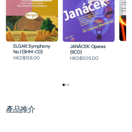
JA
ELGAR: Symphony
JANÁCEK: Operas
Si
No.1 (SHM-CD)
(9CD)
Bu
HKD$158.00
HKD$505.00
(D
(2
HK
產品推介