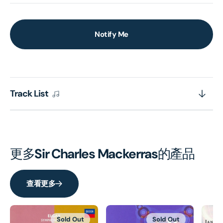
Notify Me
Track List
更多
Sir Charles Mackerras
的產品
查看更多
Sold Out
Sold Out