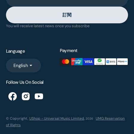
訂閱
You will receive latest news once you subscribe
Payment
Language
English
Follow Us On Social
© Copyright,
UShop - Universal Music Limited
,
UMG Reservation
2026
of Rights