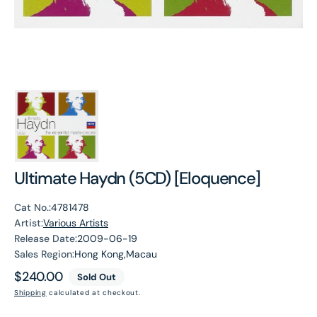
Ultimate Haydn (5CD) [Eloquence]
Cat No.:
4781478
Artist:
Various Artists
Release Date:
2009-06-19
Sales Region:
Hong Kong,Macau
Regular
$240.00
Sold Out
price
Shipping
calculated at checkout.