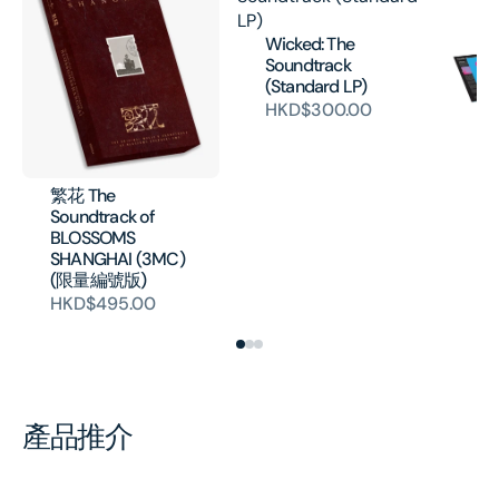
Wicked: The
Soundtrack
(Standard LP)
HKD$300.00
Fa
La
Ne
Co
繁花 The
19
Soundtrack of
H
BLOSSOMS
SHANGHAI (3MC)
(限量編號版)
HKD$495.00
產品推介