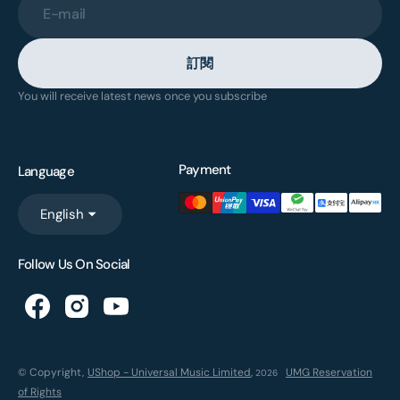
E-mail
訂閱
You will receive latest news once you subscribe
Payment
Language
English
Follow Us On Social
© Copyright,
UShop - Universal Music Limited
,
UMG Reservation
2026
of Rights