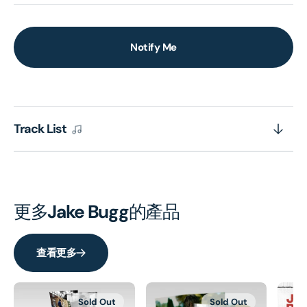
Notify Me
Track List
更多
Jake Bugg
的產品
查看更多
Sold Out
Sold Out