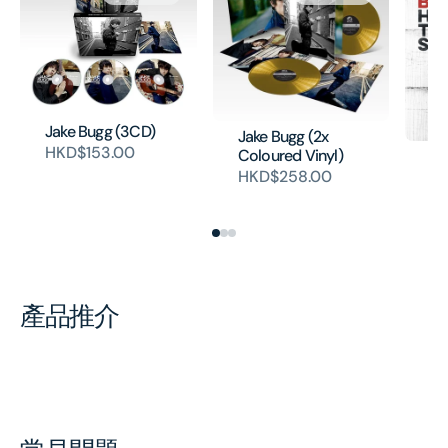
Jake Bugg (3CD)
Jake Bugg (2x
HKD$153.00
Coloured Vinyl)
He
(L
HKD$258.00
H
產品推介