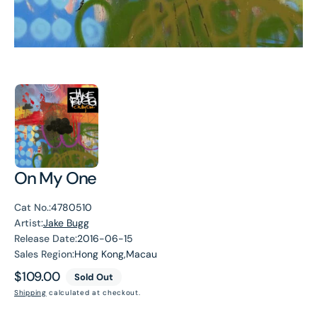
On My One
Cat No.:
4780510
Artist:
Jake Bugg
Release Date:
2016-06-15
Sales Region:
Hong Kong,Macau
Regular
$109.00
Sold Out
price
Shipping
calculated at checkout.