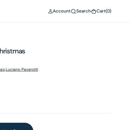
(0)
Account
Search
Cart
(0)
Christmas
go,Luciano Pavarotti