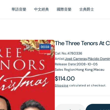
華語音樂
中文經典
國際音樂
古典爵士
The Three Tenors At 
Cat No.:
4780336
Artist:
José Carreras,Plácido Domin
Release Date:
2008-10-05
Sales Region:
Hong Kong,Macau
Regular
$114.00
price
Shipping
calculated at checkout.
en
dia