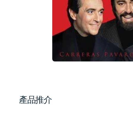
1
in
gal
vi
產品推介