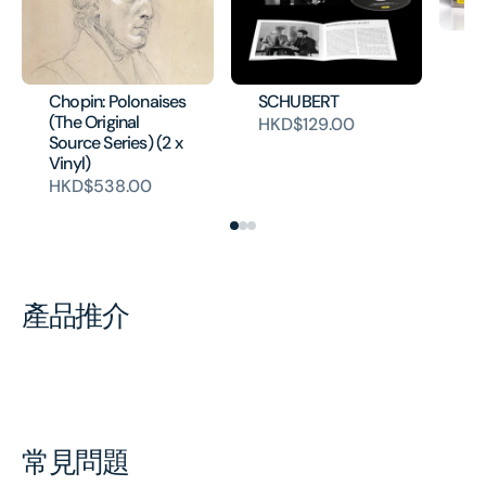
CH
Pr
(T
Chopin: Polonaises
SCHUBERT
So
(The Original
HKD$129.00
(V
Source Series) (2 x
H
Vinyl)
HKD$538.00
產品推介
常見問題