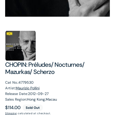
CHOPIN: Préludes/ Nocturnes/
Mazurkas/ Scherzo
Cat No.:
4779530
Artist:
Maurizio Pollini
Release Date:
2012-09-27
Sales Region:
Hong Kong,Macau
Regular
$114.00
Sold Out
price
Shipping
calculated at checkout.