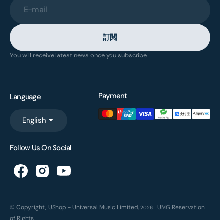
E-mail
訂閱
You will receive latest news once you subscribe
Payment
Language
English
Follow Us On Social
© Copyright,
UShop - Universal Music Limited
,
UMG Reservation
2026
of Rights