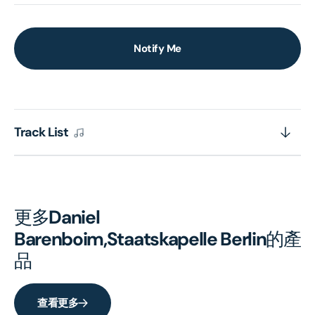
Notify Me
Track List
更多
Daniel
Barenboim,Staatskapelle Berlin
的產
品
查看更多