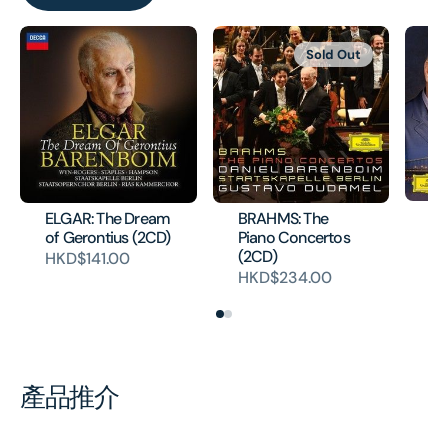
Sold Out
Th
ELGAR: The Dream
BRAHMS: The
Co
of Gerontius (2CD)
Piano Concertos
(2CD)
HK
HKD$141.00
HKD$234.00
產品推介