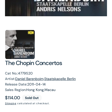
The Chopin Concertos
Cat No.:
4779520
Artist:
Daniel Barenboim,Staatskapelle Berlin
Release Date:
2011-04-14
Sales Region:
Hong Kong,Macau
Regular
$114.00
Sold Out
price
Shipping
calculated at checkout.