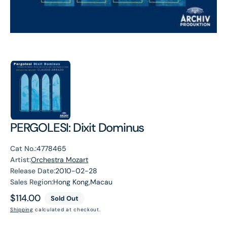
PERGOLESI: Dixit Dominus
Cat No.:
4778465
Artist:
Orchestra Mozart
Release Date:
2010-02-28
Sales Region:
Hong Kong,Macau
Regular
$114.00
Sold Out
price
Shipping
calculated at checkout.