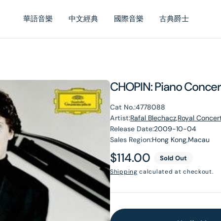
華語音樂
中文經典
國際音樂
古典爵士
CHOPIN: Piano Concer
Cat No.:
4778088
Artist:
Rafal Blechacz,Royal Conce
Release Date:
2009-10-04
Sales Region:
Hong Kong,Macau
Regular
$114.00
Sold Out
price
Shipping
calculated at checkout.
en
dia