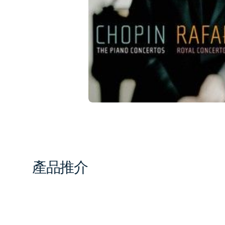
1
in
gal
vi
產品推介