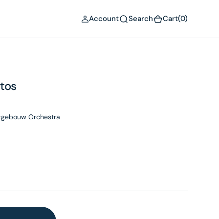
(0)
Account
Search
Cart
(0)
tos
rtgebouw Orchestra