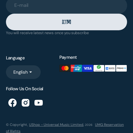
E-mail
訂閱
You will receive latest news once you subscribe
Payment
Language
English
Follow Us On Social
© Copyright,
UShop - Universal Music Limited
,
UMG Reservation
2026
of Rights