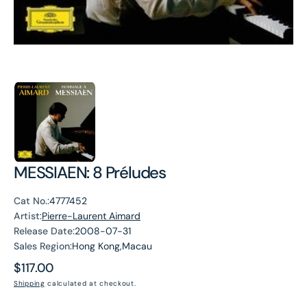
MESSIAEN: 8 Préludes
Cat No.:
4777452
Artist:
Pierre-Laurent Aimard
Release Date:
2008-07-31
Sales Region:
Hong Kong,Macau
Regular
$117.00
price
Shipping
calculated at checkout.