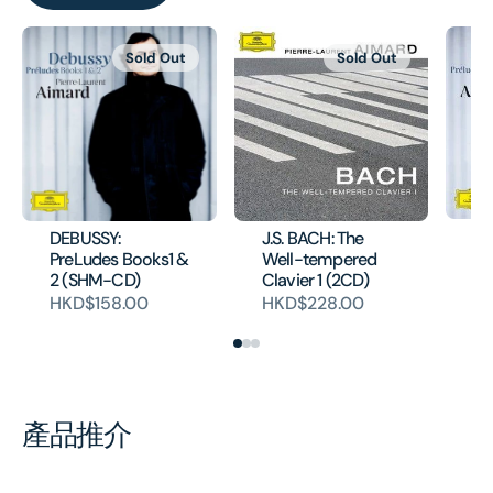
Sold Out
Sold Out
DE
DEBUSSY:
J.S. BACH: The
Bo
PreLudes Books1 &
Well-tempered
2 (SHM-CD)
Clavier 1 (2CD)
HK
HKD$158.00
HKD$228.00
產品推介