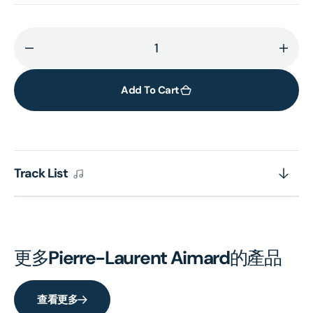
Decrease
Incr
quantity
quant
for
for
Add To Cart
MESSIAEN:
MESS
8
8
Préludes
Prél
Track List
更多
Pierre-Laurent Aimard
的產品
查看更多