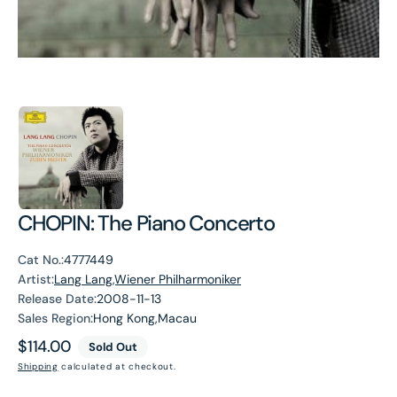
CHOPIN: The Piano Concerto
Cat No.:
4777449
Artist:
Lang Lang,Wiener Philharmoniker
Release Date:
2008-11-13
Sales Region:
Hong Kong,Macau
Regular
$114.00
Sold Out
price
Shipping
calculated at checkout.