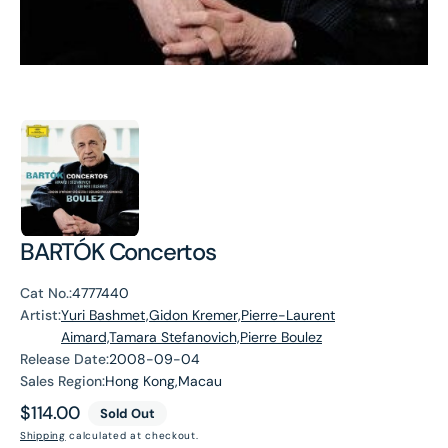
BARTÓK Concertos
Cat No.:
4777440
Artist:
Yuri Bashmet,Gidon Kremer,Pierre-Laurent
Aimard,Tamara Stefanovich,Pierre Boulez
Release Date:
2008-09-04
Sales Region:
Hong Kong,Macau
Regular
$114.00
Sold Out
price
Shipping
calculated at checkout.