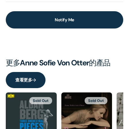
Notify Me
更多
Anne Sofie Von Otter
的產品
查看更多
Sold Out
Sold Out