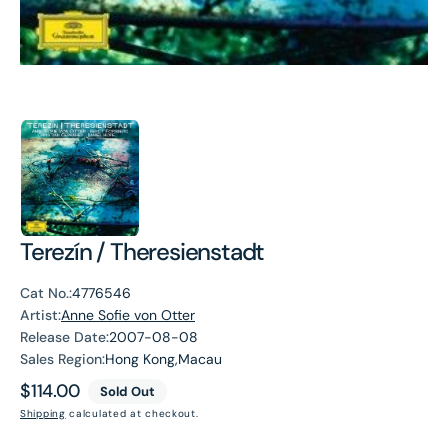
Terezín / Theresienstadt
Cat No.:
4776546
Artist:
Anne Sofie von Otter
Release Date:
2007-08-08
Sales Region:
Hong Kong,Macau
Regular
$114.00
Sold Out
price
Shipping
calculated at checkout.