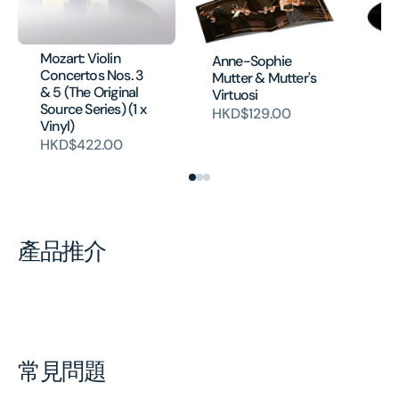
Mozart: Violin
An
Anne-Sophie
Concertos Nos. 3
Mu
Mutter & Mutter's
& 5 (The Original
Vi
Virtuosi
Source Series) (1 x
H
HKD$129.00
Vinyl)
HKD$422.00
產品推介
常見問題