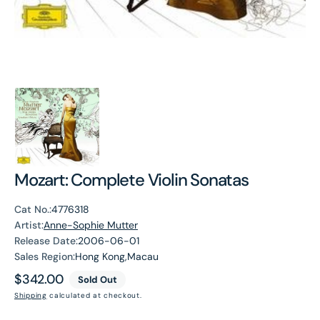
Mozart: Complete Violin Sonatas
Cat No.:
4776318
Artist:
Anne-Sophie Mutter
Release Date:
2006-06-01
Sales Region:
Hong Kong,Macau
Regular
$342.00
Sold Out
price
Shipping
calculated at checkout.