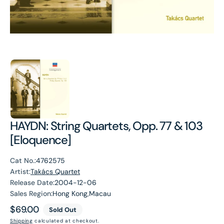
HAYDN: String Quartets, Opp. 77 & 103
[Eloquence]
Cat No.:
4762575
Artist:
Takács Quartet
Release Date:
2004-12-06
Sales Region:
Hong Kong,Macau
Regular
$69.00
Sold Out
price
Shipping
calculated at checkout.