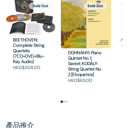
Sold Out
Sold Out
BEETHOVEN:
Complete String
Quartets
DOHNÁNYI: Piano
BR
(7CD+DVD+Blu-
Quintet No. 1,
Tr
Ray Audio)
Sextet; KODÁLY:
Pi
HKD$308.00
String Quartet No.
Cl
2 [Eloquence]
S
Va
HKD$69.00
[E
H
產品推介