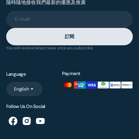
隨時隨地接收我們最新的優惠及推廣
E-mail
訂閱
You will receive latest news once you subscribe
Payment
Language
English
Follow Us On Social