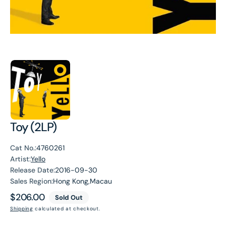
Toy (2LP)
Cat No.:
4760261
Artist:
Yello
Release Date:
2016-09-30
Sales Region:
Hong Kong,Macau
Regular
$206.00
Sold Out
price
Shipping
calculated at checkout.