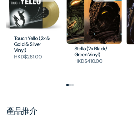
Touch Yello (2x &
Gold & Silver
Stella (2x Black/
Yo
Vinyl)
Green Vinyl)
To
HKD$281.00
(2
HKD$410.00
Vi
H
產品推介