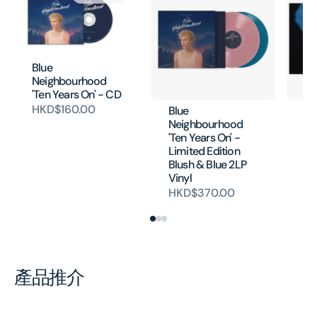
Blue
Neighbourhood
'Ten Years On' - CD
HKD$160.00
Blue
In
Neighbourhood
An
'Ten Years On' -
Bl
Limited Edition
H
Blush & Blue 2LP
Vinyl
HKD$370.00
產品推介