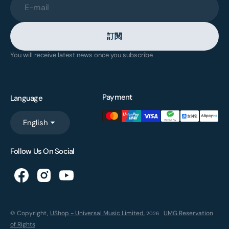
E-mail
訂閱
You will receive latest news once you subscribe
Payment
Language
English
Follow Us On Social
© Copyright,
UShop - Universal Music Limited
,
UMG Reservation
2026
of Rights