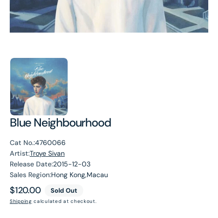
Blue Neighbourhood
Cat No.:
4760066
Artist:
Troye Sivan
Release Date:
2015-12-03
Sales Region:
Hong Kong,Macau
Regular
$120.00
Sold Out
price
Shipping
calculated at checkout.