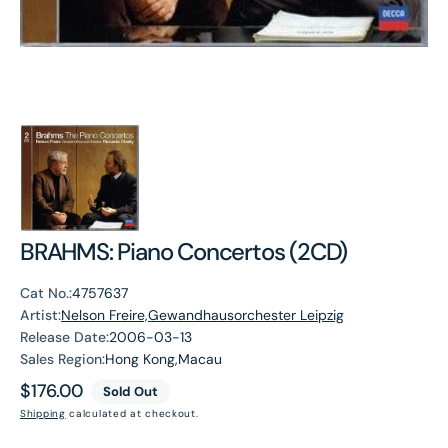
BRAHMS: Piano Concertos (2CD)
Cat No.:
4757637
Artist:
Nelson Freire,Gewandhausorchester Leipzig
Release Date:
2006-03-13
Sales Region:
Hong Kong,Macau
Regular
$176.00
Sold Out
price
Shipping
calculated at checkout.