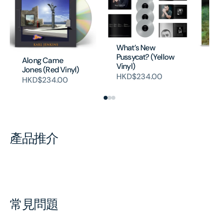
What’s New
Pussycat? (Yellow
Al
Along Came
Vinyl)
Jo
Jones (Red Vinyl)
HKD$234.00
H
HKD$234.00
產品推介
常見問題