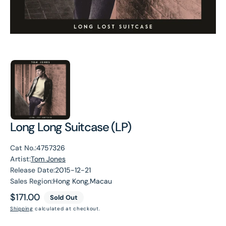
Long Long Suitcase (LP)
Cat No.:
4757326
Artist:
Tom Jones
Release Date:
2015-12-21
Sales Region:
Hong Kong,Macau
Regular
$171.00
Sold Out
price
Shipping
calculated at checkout.