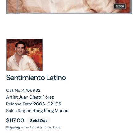
Sentimiento Latino
Cat No.:
4756932
Artist:
Juan Diego Flórez
Release Date:
2006-02-05
Sales Region:
Hong Kong,Macau
Regular
$117.00
Sold Out
price
Shipping
calculated at checkout.