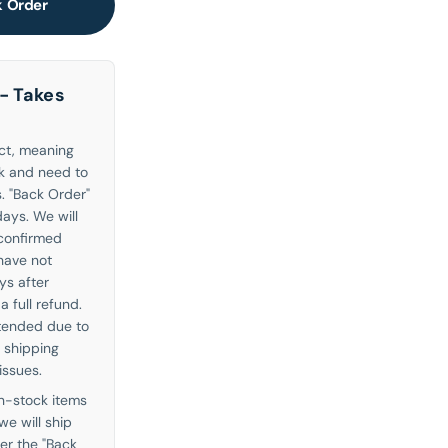
 Order
- Takes
uct, meaning
ck and need to
. "Back Order"
ays. We will
 confirmed
 have not
ys after
a full refund.
tended due to
 shipping
issues.
in-stock items
we will ship
ter the "Back