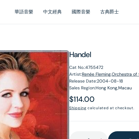
華語音樂
中文經典
國際音樂
古典爵士
Handel
Cat No.:
4755472
Artist:
Renée Fleming,Orchestra of 
Release Date:
2004-08-18
Sales Region:
Hong Kong,Macau
Regular
$114.00
price
Shipping
calculated at checkout.
en
dia