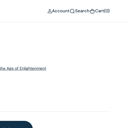
(0)
Account
Search
Cart
(0)
the Age of Enlightenment