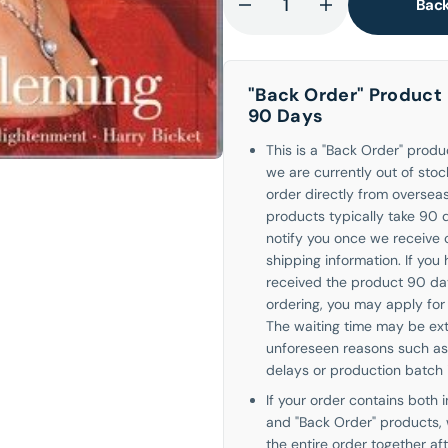
Back
Decrease
Increase
quantity
quantity
lery
for
for
ew
Handel
Handel
"Back Order" Product 
90 Days
This is a "Back Order" prod
we are currently out of sto
order directly from overseas
products typically take 90 d
notify you once we receive
shipping information. If you
received the product 90 da
ordering, you may apply for 
The waiting time may be ex
unforeseen reasons such as
delays or production batch 
If your order contains both 
and "Back Order" products, 
the entire order together af