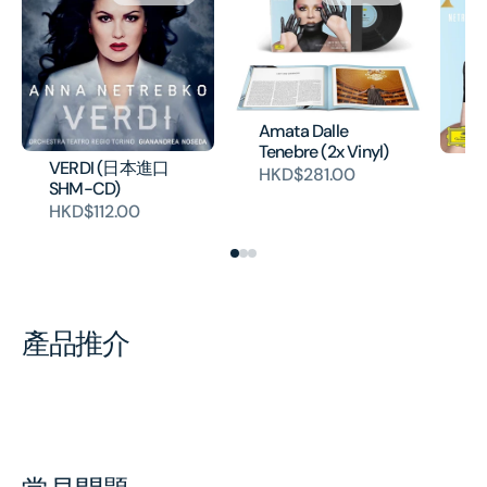
Amata Dalle
Tenebre (2x Vinyl)
VERDI (日本進口
Am
HKD$281.00
SHM-CD)
te
HKD$112.00
HK
產品推介