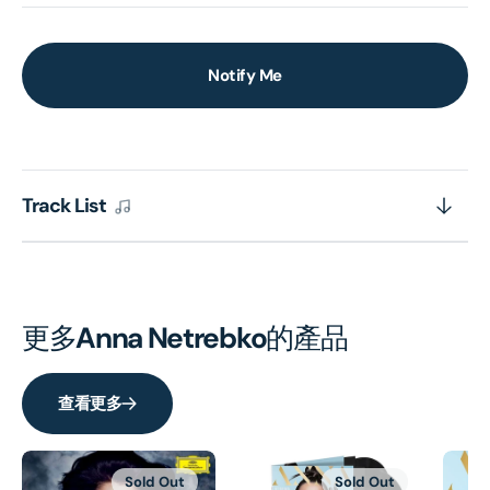
Notify Me
Track List
更多
Anna Netrebko
的產品
查看更多
Sold Out
Sold Out