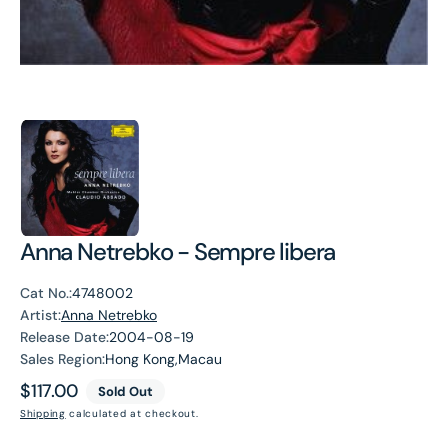
Anna Netrebko - Sempre libera
Cat No.:
4748002
Artist:
Anna Netrebko
Release Date:
2004-08-19
Sales Region:
Hong Kong,Macau
Regular
$117.00
Sold Out
price
Shipping
calculated at checkout.