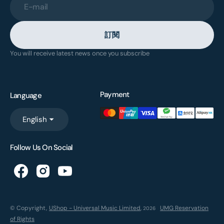
E-mail
訂閱
You will receive latest news once you subscribe
Payment
Language
English
Follow Us On Social
© Copyright,
UShop - Universal Music Limited
,
UMG Reservation
2026
of Rights