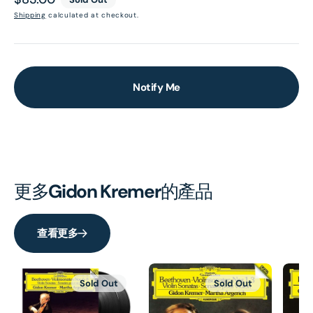
price
Shipping
calculated at checkout.
Notify Me
更多
Gidon Kremer
的產品
查看更多
Sold Out
Sold Out