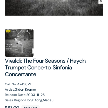
Vivaldi: The Four Seasons / Haydn:
Trumpet Concerto, Sinfonia
Concertante
Cat No.:
4745672
Artist:
Gidon Kremer
Release Date:
2003-11-25
Sales Region:
Hong Kong,Macau
Regular
$83.00
Sold Out