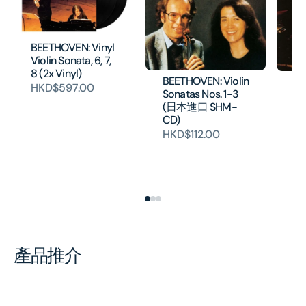
BEETHOVEN: Vinyl
Violin Sonata, 6, 7,
8 (2x Vinyl)
BEETHOVEN: Violin
PR
HKD$597.00
Sonatas Nos. 1-3
Vi
(日本進口 SHM-
本
CD)
HK
HKD$112.00
產品推介