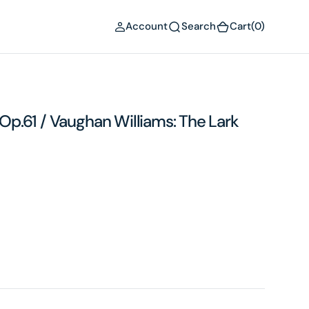
(0)
Account
Search
Cart
(0)
, Op.61 / Vaughan Williams: The Lark