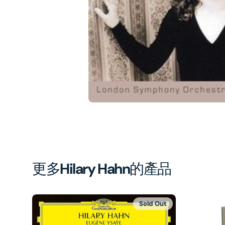
1
in
gal
vi
更多
Hilary Hahn
的產品
Sold Out