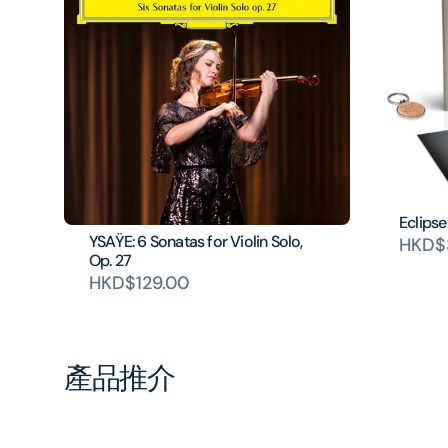
Eclipse
YSAŸE: 6 Sonatas for Violin Solo,
HKD$
Op. 27
HKD$129.00
產品推介