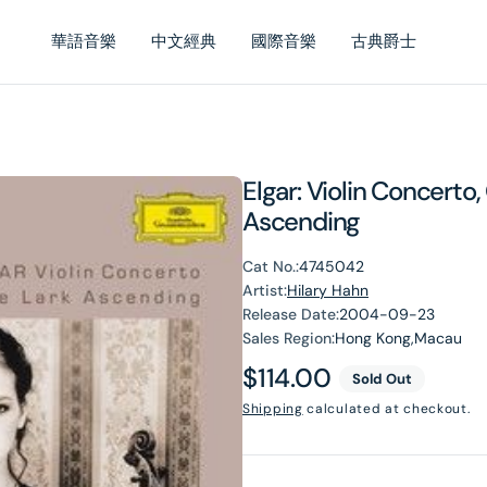
華語音樂
中文經典
國際音樂
古典爵士
Elgar: Violin Concerto
Ascending
Cat No.:
4745042
Artist:
Hilary Hahn
Release Date:
2004-09-23
Sales Region:
Hong Kong,Macau
Regular
$114.00
Sold Out
price
Shipping
calculated at checkout.
en
dia