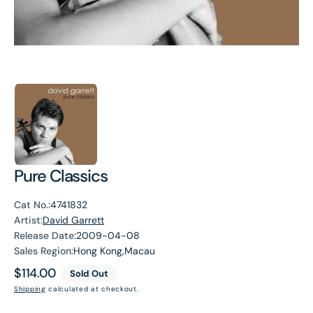
Pure Classics
Cat No.:
4741832
Artist:
David Garrett
Release Date:
2009-04-08
Sales Region:
Hong Kong,Macau
Regular
$114.00
Sold Out
price
Shipping
calculated at checkout.