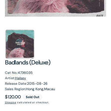
Badlands (Deluxe)
Cat No.:
4736035
Artist:
Halsey
Release Date:
2015-08-26
Sales Region:
Hong Kong,Macau
Regular
$120.00
Sold Out
price
Shipping
calculated at checkout.