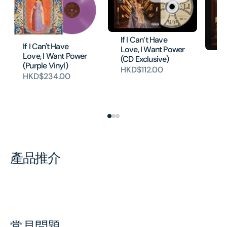
If I Can’t Have
If I Can't Have
Love, I Want Power
Love, I Want Power
If
(CD Exclusive)
(Purple Vinyl)
Lo
HKD$112.00
HKD$234.00
(T
Or
H
產品推介
常見問題