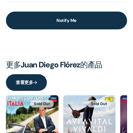
Notify Me
更多
Juan Diego Flórez
的產品
查看更多
Sold Out
Sold Out