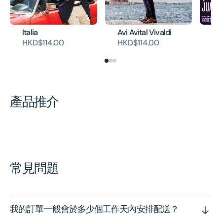
Italia
Avi Avital Vivaldi
L'
HKD$114.00
HKD$114.00
HK
產品推介
常見問題
我的訂單一般會於多少個工作天內安排配送？