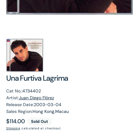
Una Furtiva Lagrima
Cat No.:
4734402
Artist:
Juan Diego Flórez
Release Date:
2003-03-04
Sales Region:
Hong Kong,Macau
Regular
$114.00
Sold Out
price
Shipping
calculated at checkout.