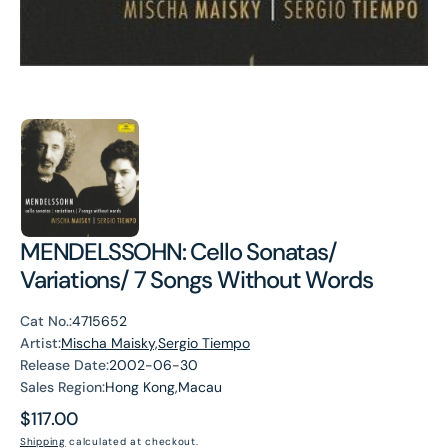
MENDELSSOHN: Cello Sonatas/
Variations/ 7 Songs Without Words
Cat No.:
4715652
Artist:
Mischa Maisky,Sergio Tiempo
Release Date:
2002-06-30
Sales Region:
Hong Kong,Macau
Regular
$117.00
price
Shipping
calculated at checkout.