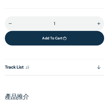
Decrease
Incr
quantity
quant
for
for
Add To Cart
MENDELSSOHN:
MEND
Cello
Cello
Sonatas/
Sona
Variations/
Varia
Track List
7
7
Songs
Song
Without
With
Words
Word
產品推介