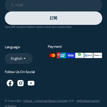
E-mail
訂閱
You will receive latest news once you subscribe
Payment
Language
English
Follow Us On Social
© Copyright,
UShop - Universal Music Limited
,
UMG Reservation
2026
of Rights