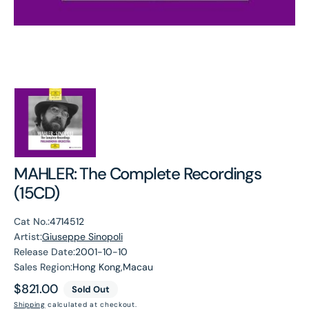
MAHLER: The Complete Recordings
(15CD)
Cat No.:
4714512
Artist:
Giuseppe Sinopoli
Release Date:
2001-10-10
Sales Region:
Hong Kong,Macau
Regular
$821.00
Sold Out
price
Shipping
calculated at checkout.