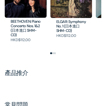
BEETHOVEN: Piano
ELGAR: Symphony
ST
Concerto Nos. 1&2
No. 1 (日本進口
Le
(日本進口 SHM-
SHM-CD)
"F
CD)
(
HKD$112.00
CD
HKD$112.00
HK
產品推介
常見問題