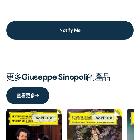
Notify Me
更多
Giuseppe Sinopoli
的產品
查看更多
Sold Out
Sold Out