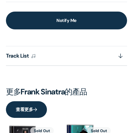
Notify Me
Track List
更多
Frank Sinatra
的產品
查看更多
Sold Out
Sold Out