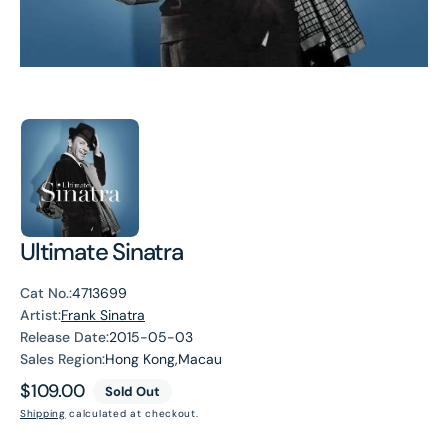
Ultimate Sinatra
Cat No.:
4713699
Artist:
Frank Sinatra
Release Date:
2015-05-03
Sales Region:
Hong Kong,Macau
Regular
$109.00
Sold Out
price
Shipping
calculated at checkout.