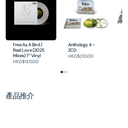
An
Co
Ed
Free As A Bird /
Anthology 4 –
bo
Real Love (2025
2CD
H
Mixes) 7” Vinyl
HKD$210.00
HKD$150.00
產品推介