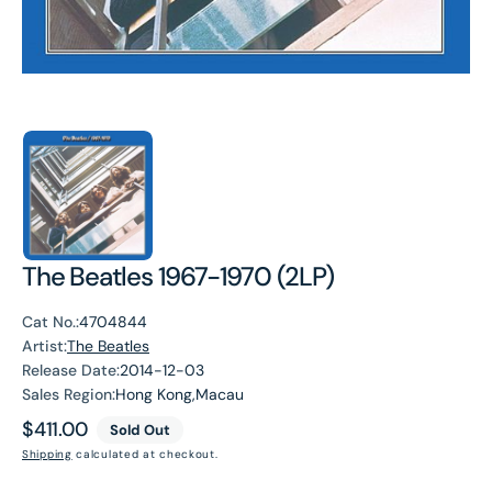
The Beatles 1967-1970 (2LP)
Cat No.:
4704844
Artist:
The Beatles
Release Date:
2014-12-03
Sales Region:
Hong Kong,Macau
Regular
$411.00
Sold Out
price
Shipping
calculated at checkout.