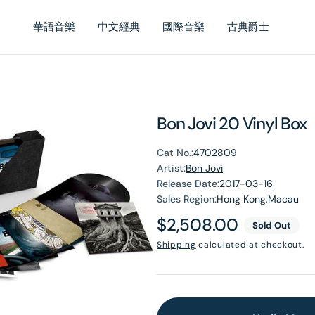
華語音樂
中文經典
國際音樂
古典爵士
Bon Jovi 20 Vinyl Box
Cat No.:
4702809
Artist:
Bon Jovi
Release Date:
2017-03-16
Sales Region:
Hong Kong,Macau
en
Regular
$2,508.00
Sold Out
dia
price
Shipping
calculated at checkout.
lery
ew