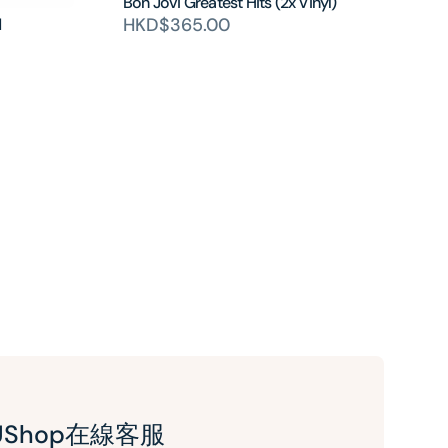
Bon Jovi Greatest Hits (2x Vinyl)
HKD$365.00
d
UShop在線客服