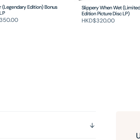
r (Legendary Edition) Bonus
Slippery When Wet (Limite
2LP
Edition Picture Disc LP)
350.00
HKD$320.00