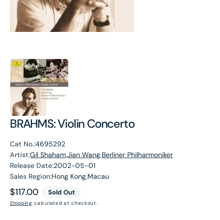
BRAHMS: Violin Concerto
Cat No.:
4695292
Artist:
Gil Shaham,Jian Wang,Berliner Philharmoniker
Release Date:
2002-05-01
Sales Region:
Hong Kong,Macau
Regular
$117.00
Sold Out
price
Shipping
calculated at checkout.