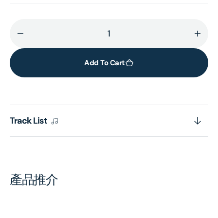
Decrease
Incr
quantity
quant
for
for
Add To Cart
MAHLER:
MAHL
The
The
Song
Song
of
of
Track List
the
the
Earth
Eart
產品推介