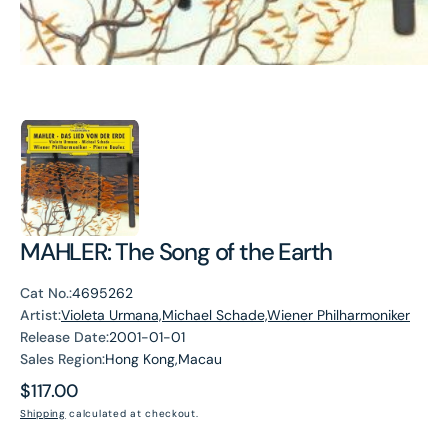
MAHLER: The Song of the Earth
Cat No.:
4695262
Artist:
Violeta Urmana,Michael Schade,Wiener Philharmoniker
Release Date:
2001-01-01
Sales Region:
Hong Kong,Macau
Regular
$117.00
price
Shipping
calculated at checkout.