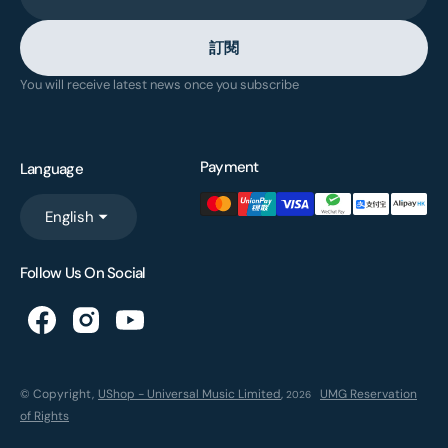
訂閱
You will receive latest news once you subscribe
Payment
Language
English
Follow Us On Social
© Copyright,
UShop - Universal Music Limited
,
UMG Reservation
2026
of Rights