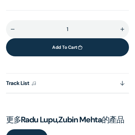
Decrease
Incr
quantity
quant
for
for
Add To Cart
BEETHOVEN:
BEET
Piano
Pian
Concertos
Conc
Nos.
Nos.
Track List
1
1
&amp;
&amp
4
4
[Eloquence]
[Elo
更多
Radu Lupu,Zubin Mehta
的產品