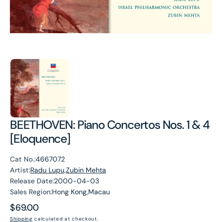
BEETHOVEN: Piano Concertos Nos. 1 & 4
[Eloquence]
Cat No.:
4667072
Artist:
Radu Lupu,Zubin Mehta
Release Date:
2000-04-03
Sales Region:
Hong Kong,Macau
Regular
$69.00
price
Shipping
calculated at checkout.