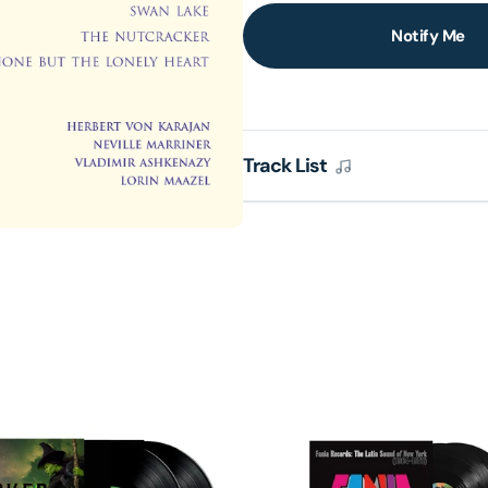
Notify Me
lery
ew
Track List