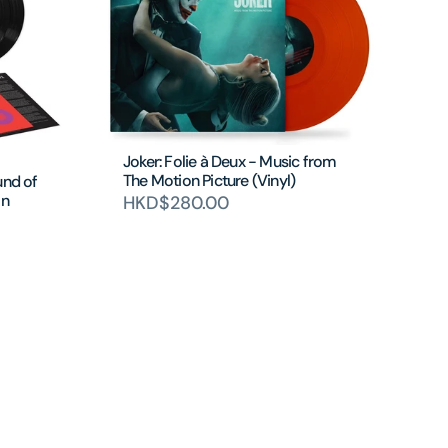
Joker: Folie à Deux - Music from
The Motion Picture (Vinyl)
und of
on
HKD$280.00