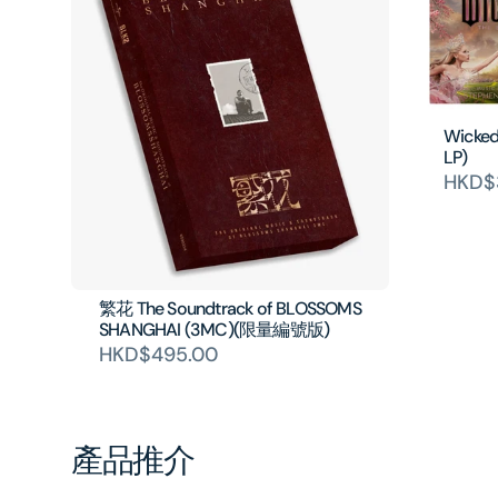
Wicked
LP)
HKD$
繁花 The Soundtrack of BLOSSOMS
SHANGHAI (3MC)(限量編號版)
HKD$495.00
產品推介