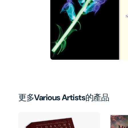
1
in
gal
vi
更多
Various Artists
的產品