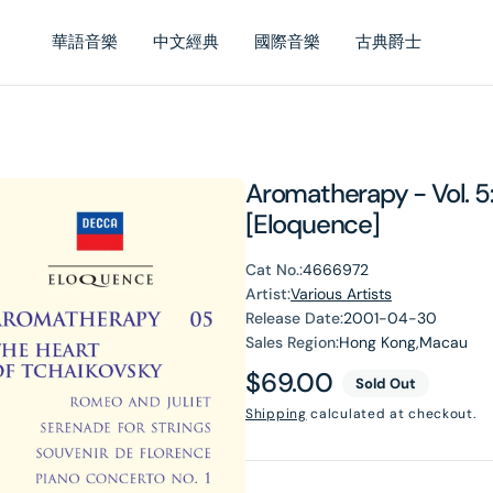
華語音樂
中文經典
國際音樂
古典爵士
Aromatherapy - Vol. 5
[Eloquence]
Cat No.:
4666972
Artist:
Various Artists
Release Date:
2001-04-30
Sales Region:
Hong Kong,Macau
Regular
$69.00
Sold Out
price
Shipping
calculated at checkout.
en
dia