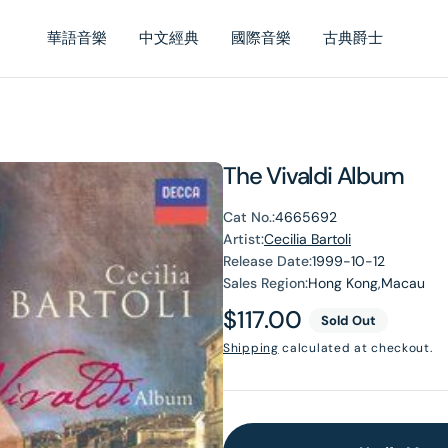
華語音樂
中文經典
國際音樂
古典爵士
The Vivaldi Album
Cat No.:
4665692
Artist:
Cecilia Bartoli
Release Date:
1999-10-12
Sales Region:
Hong Kong,Macau
Regular
$117.00
Sold Out
price
Shipping
calculated at checkout.
en
dia