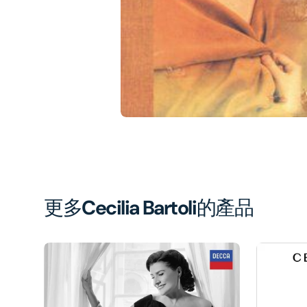
1
in
gal
vi
更多
Cecilia Bartoli
的產品