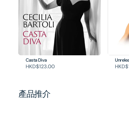
Casta Diva
Unrele
HKD$123.00
HKD$
產品推介