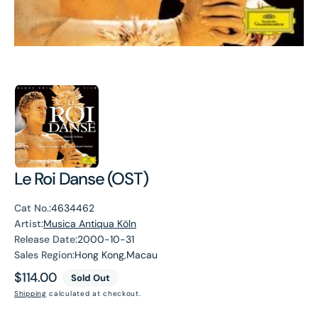
Le Roi Danse (OST)
Cat No.:
4634462
Artist:
Musica Antiqua Köln
Release Date:
2000-10-31
Sales Region:
Hong Kong,Macau
Regular
$114.00
Sold Out
price
Shipping
calculated at checkout.