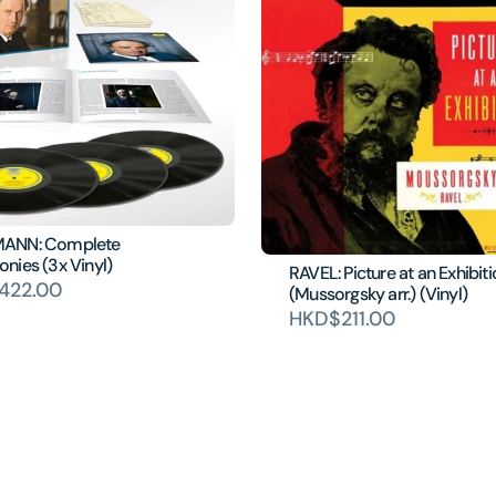
ANN: Complete
nies (3x Vinyl)
RAVEL: Picture at an Exhibit
422.00
(Mussorgsky arr.) (Vinyl)
HKD$211.00