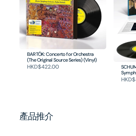
BARTÓK: Concerto for Orchestra
(The Original Source Series) (Vinyl)
HKD$422.00
SCHUM
Sympho
HKD$
產品推介