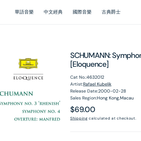
華語音樂
中文經典
國際音樂
古典爵士
SCHUMANN: Symphonie
[Eloquence]
Cat No.:
4632012
Artist:
Rafael Kubelik
Release Date:
2000-02-28
Sales Region:
Hong Kong,Macau
Regular
$69.00
price
Shipping
calculated at checkout.
en
dia