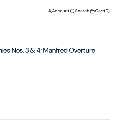
(0)
Account
Search
Cart
(0)
s Nos. 3 & 4; Manfred Overture