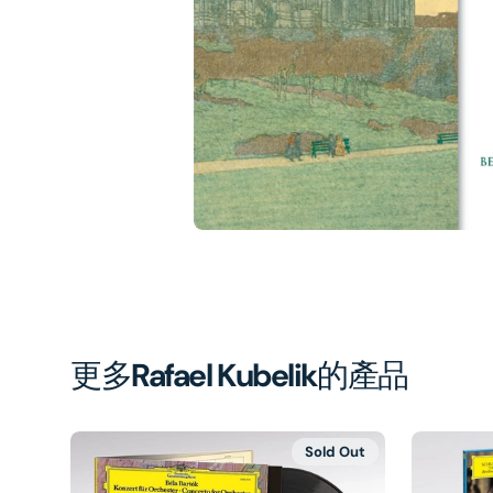
1
in
gal
vi
更多
Rafael Kubelik
的產品
Sold Out