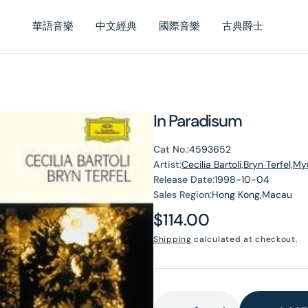
華語音樂
中文經典
國際音樂
古典爵士
In Paradisum
Cat No.:
4593652
Artist:
Cecilia Bartoli,Bryn Terfel
Release Date:
1998-10-04
Sales Region:
Hong Kong,Macau
Regular
$114.00
price
Shipping
calculated at checkout.
en
dia