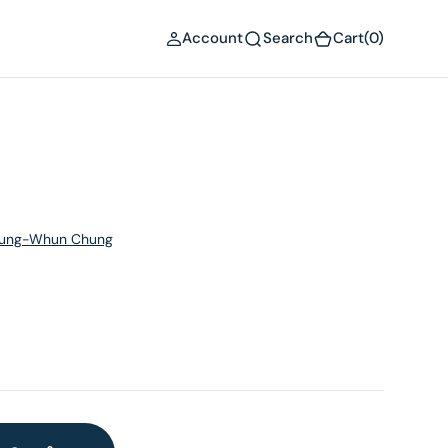
(0)
Account
Search
Cart
(0)
,Myung-Whun Chung