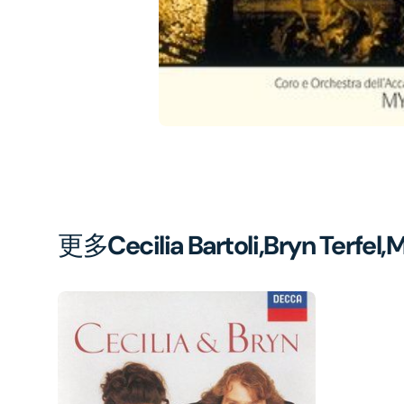
in
gal
vi
更多
Cecilia Bartoli,Bryn Terf