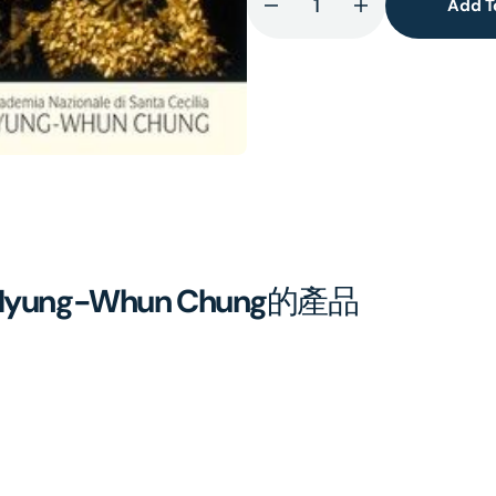
Add T
Decrease
Increase
lery
quantity
quantity
ew
for
for
In
In
Paradisum
Paradisum
el,Myung-Whun Chung
的產品