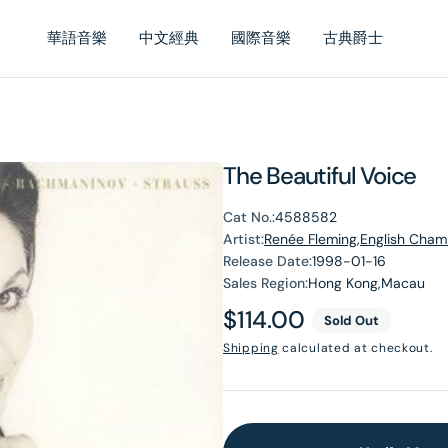
華語音樂
中文經典
國際音樂
古典爵士
The Beautiful Voice
Cat No.:
4588582
Artist:
Renée Fleming,English Cham
Release Date:
1998-01-16
Sales Region:
Hong Kong,Macau
Regular
$114.00
Sold Out
price
Shipping
calculated at checkout.
en
dia