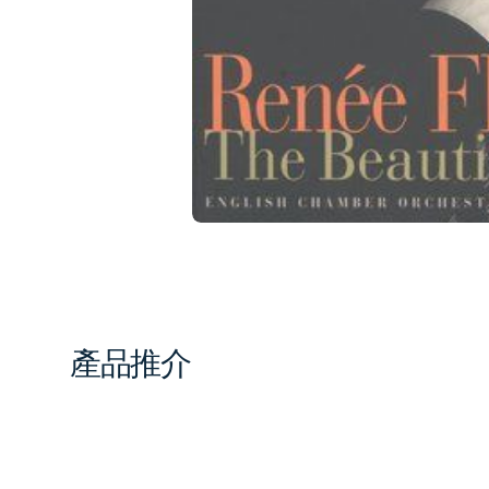
1
in
gal
vi
產品推介