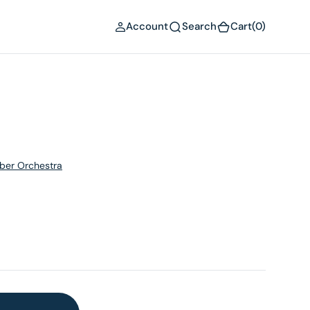
(0)
Account
Search
Cart
(0)
ber Orchestra