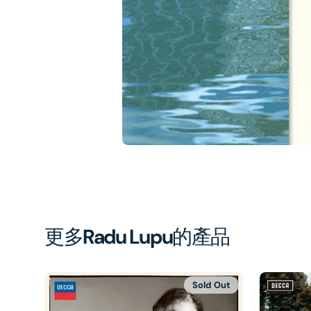
1
in
gal
vi
更多
Radu Lupu
的產品
Sold Out