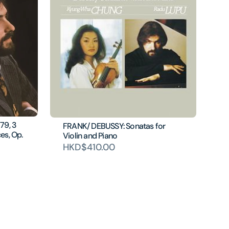
79, 3
FRANK/ DEBUSSY: Sonatas for
ces, Op.
Violin and Piano
HKD$410.00