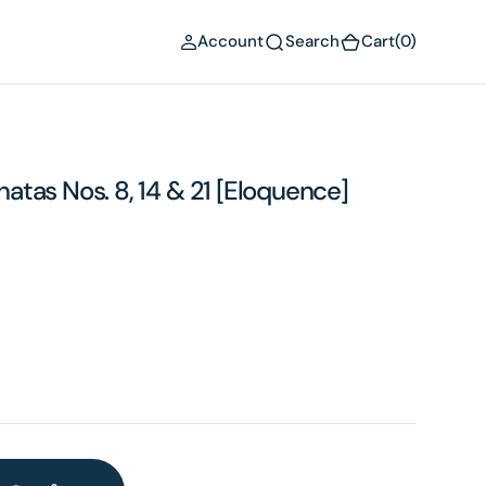
(0)
Account
Search
Cart
(0)
tas Nos. 8, 14 & 21 [Eloquence]