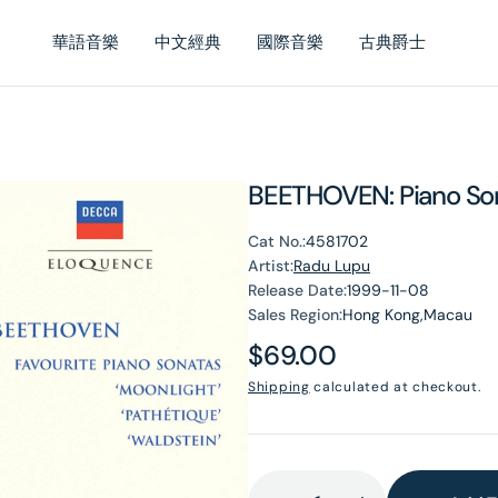
華語音樂
中文經典
國際音樂
古典爵士
BEETHOVEN: Piano Sona
Cat No.:
4581702
Artist:
Radu Lupu
Release Date:
1999-11-08
Sales Region:
Hong Kong,Macau
Regular
$69.00
price
Shipping
calculated at checkout.
en
dia