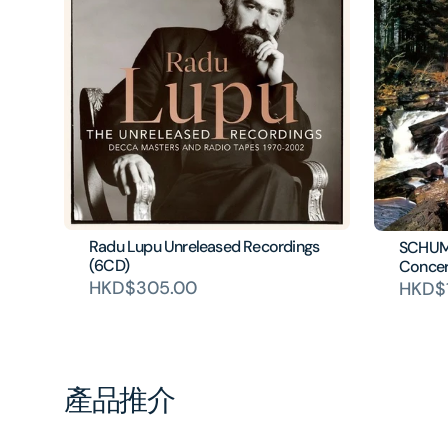
Radu Lupu Unreleased Recordings
SCHUMA
(6CD)
Conce
HKD$305.00
HKD$
產品推介