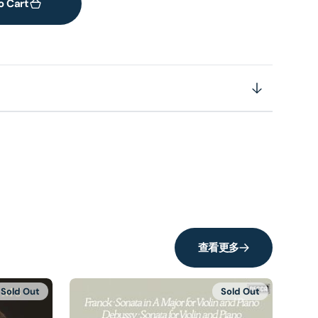
o Cart
查看更多
Sold Out
Sold Out