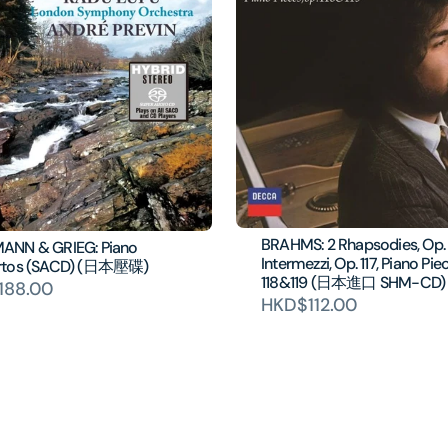
BRAHMS: 2 Rhapsodies, Op. 
NN & GRIEG: Piano
Intermezzi, Op. 117, Piano Pie
rtos (SACD) (日本壓碟)
118&119 (日本進口 SHM-CD)
188.00
HKD$112.00