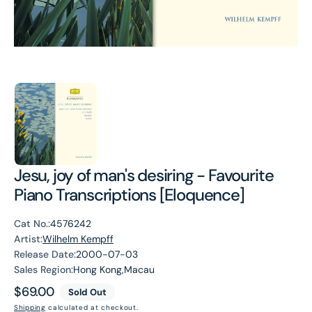
Jesu, joy of man's desiring - Favourite
Piano Transcriptions [Eloquence]
Cat No.:
4576242
Artist:
Wilhelm Kempff
Release Date:
2000-07-03
Sales Region:
Hong Kong,Macau
Regular
$69.00
Sold Out
price
Shipping
calculated at checkout.