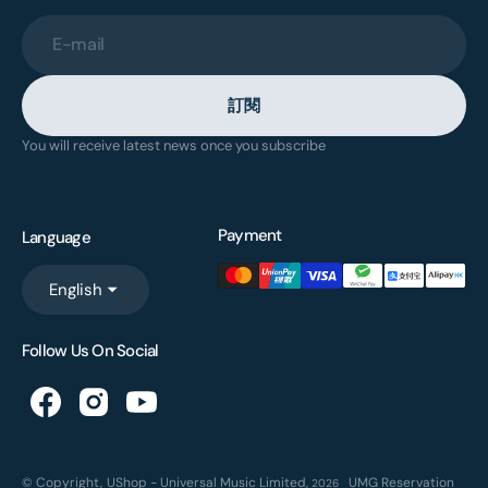
E-mail
訂閱
You will receive latest news once you subscribe
Payment
Language
English
Follow Us On Social
© Copyright,
UShop - Universal Music Limited
,
UMG Reservation
2026