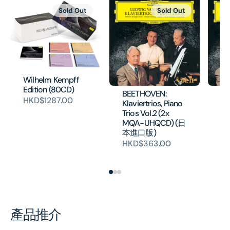
Sold Out
Sold Out
Wilhelm Kempff
Edition (80CD)
BEETHOVEN:
BE
HKD$1287.00
Klaviertrios, Piano
Kl
Trios Vol.2 (2x
Tri
MQA-UHQCD) (日
M
本進口版)
本
HKD$363.00
H
產品推介