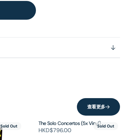
查看更多
The Solo Concertos (5x Vinyl)
Sold Out
Sold Out
HKD$796.00