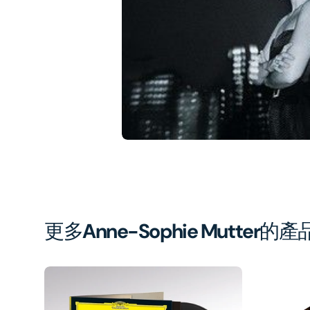
1
in
gal
vi
更多
Anne-Sophie Mutter
的產