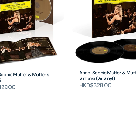
Anne-Sophie Mutter & Mutt
ophie Mutter & Mutter's
Virtuosi (2x Vinyl)
i
HKD$328.00
129.00