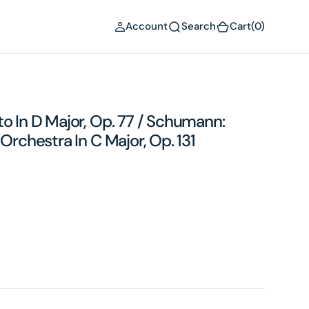
(0)
Account
Search
Cart
(0)
o In D Major, Op. 77 / Schumann:
Orchestra In C Major, Op. 131