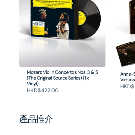
Mozart: Violin Concertos Nos. 3 & 5
Anne-S
(The Original Source Series) (1 x
Virtuos
Vinyl)
HKD$
HKD$422.00
產品推介