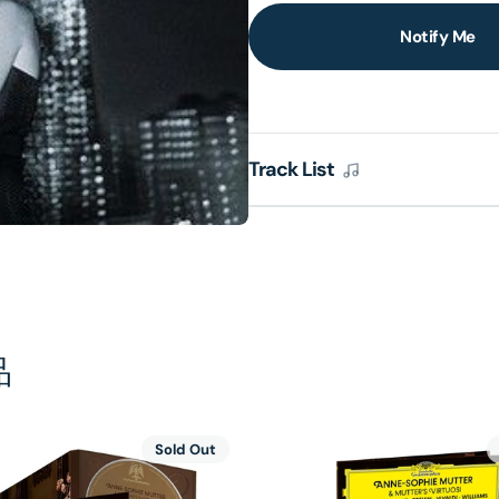
Notify Me
lery
ew
Track List
品
Sold Out