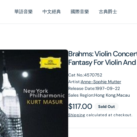
華語音樂
中文經典
國際音樂
古典爵士
Brahms: Violin Concert
Fantasy For Violin And 
Cat No.:
4570752
Artist:
Anne-Sophie Mutter
Release Date:
1997-09-22
Sales Region:
Hong Kong,Macau
Regular
$117.00
Sold Out
price
Shipping
calculated at checkout.
en
dia