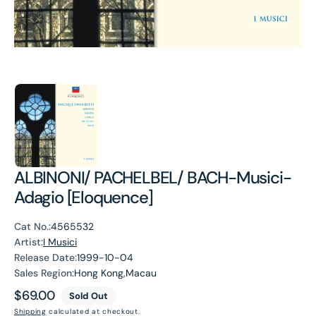
ALBINONI/ PACHELBEL/ BACH-Musici-
Adagio [Eloquence]
Cat No.:
4565532
Artist:
I Musici
Release Date:
1999-10-04
Sales Region:
Hong Kong,Macau
Regular
$69.00
Sold Out
price
Shipping
calculated at checkout.