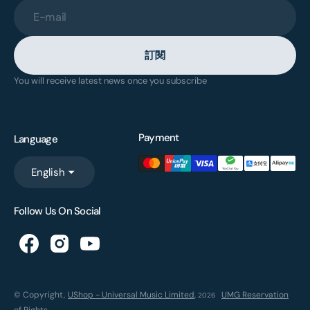
E-mail
訂閱
You will receive latest news once you subscribe
Payment
Language
English
Follow Us On Social
© Copyright,
UShop - Universal Music Limited
,
UMG Reservation
2026