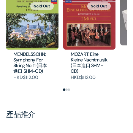
Sold Out
Sold Out
I 
MENDELSSOHN;
MOZART: Eine
Co
Symphony For
Kleine Nachtmusik
An
String No. 11 (日本
(日本進口 SHM-
Re
進口 SHM-CD)
CD)
19
HKD$112.00
HKD$112.00
H
產品推介